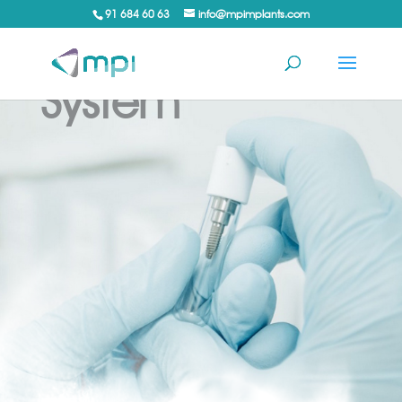
91 684 60 63
info@mpimplants.com
nce®
System