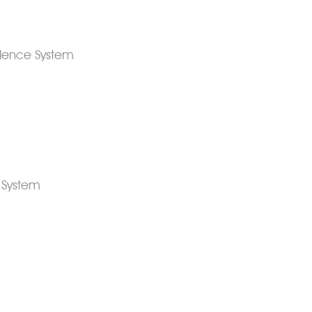
llence System
 System
Implantes Dentales