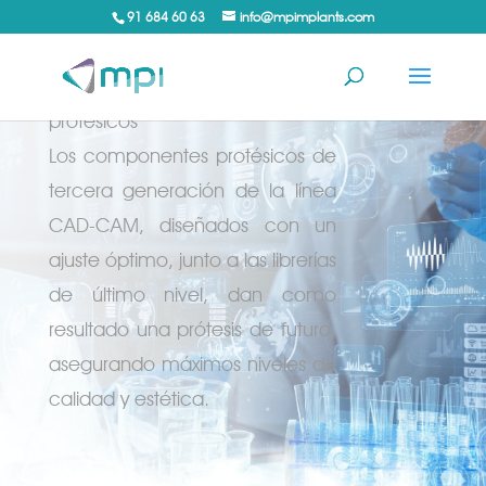
91 684 60 63
info@mpimplants.com
Librerías y componentes
protésicos
Los componentes protésicos de
tercera generación de la línea
CAD-CAM, diseñados con un
ajuste óptimo, junto a las librerías
de último nivel, dan como
resultado una prótesis de futuro,
asegurando máximos niveles de
calidad y estética.